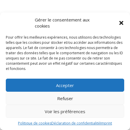
Gérer le consentement aux
cookies
Pour offrir les meilleures expériences, nous utilisons des technologies
telles que les cookies pour stocker et/ou accéder aux informations des
Vous aimerez aussi :
appareils. Le fait de consentir à ces technologies nous permettra de
traiter des données telles que le comportement de navigation ou les ID
uniques sur ce site. Le fait de ne pas consentir ou de retirer son
consentement peut avoir un effet négatif sur certaines caractéristiques
et fonctions.
Accepter
Politique de cookie
Déclaration de conformité
Trype 2024, tous droits réservés.
Refuser
Conditions générales
Utilisation des images à toutes fins
Avertissement
commerciales interdite sans
Voir les préférences
autorisation explicite du
Mentions légales
photographe.
Politique de cookies
Déclaration de confidentialité
Imprint