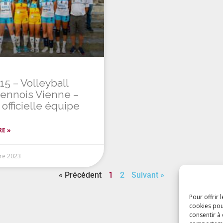
5 – Volleyball
iennois Vienne –
officielle équipe
RE »
re 2023
« Précédent
1
2
Suivant »
Pour offrir 
cookies pou
consentir à