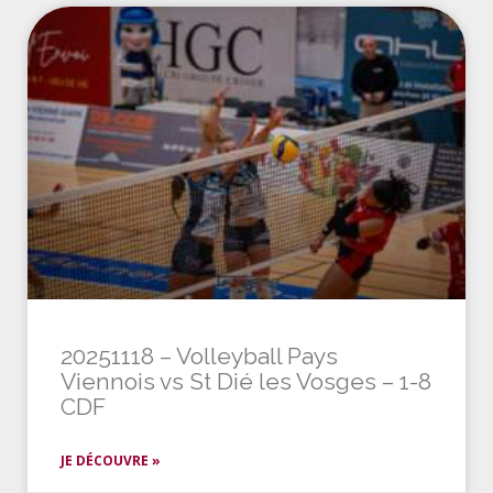
20251118 – Volleyball Pays
Viennois vs St Dié les Vosges – 1-8
CDF
JE DÉCOUVRE »