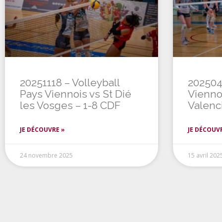
20251118 – Volleyball
202504
Pays Viennois vs St Dié
Viennoi
les Vosges – 1-8 CDF
Valenc
JE DÉCOUVRE »
JE DÉCOUV
24 novembre 2025
15 avril 202