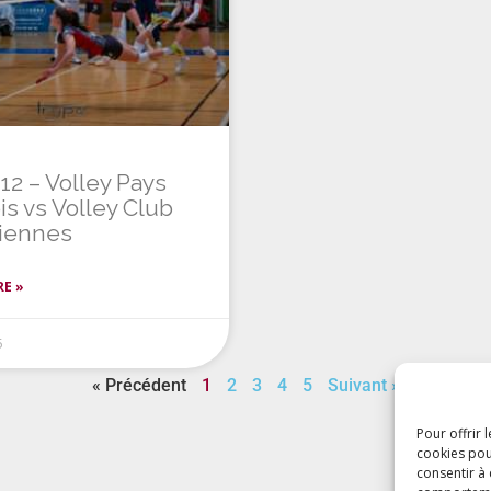
12 – Volley Pays
s vs Volley Club
iennes
RE »
5
« Précédent
1
2
3
4
5
Suivant »
Pour offrir 
cookies pou
consentir à