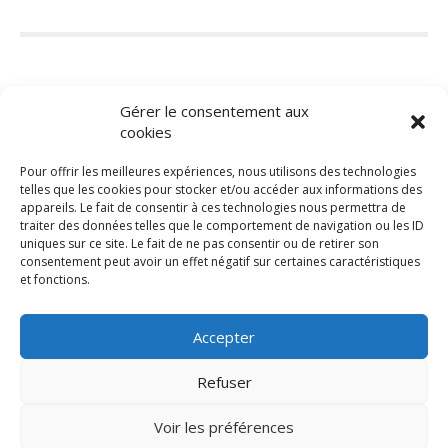
Gérer le consentement aux
cookies
Pour offrir les meilleures expériences, nous utilisons des technologies
telles que les cookies pour stocker et/ou accéder aux informations des
appareils. Le fait de consentir à ces technologies nous permettra de
traiter des données telles que le comportement de navigation ou les ID
uniques sur ce site. Le fait de ne pas consentir ou de retirer son
Actualités
consentement peut avoir un effet négatif sur certaines caractéristiques
et fonctions.
Accepter
Politique de cookie
Déclaration de conformité
Refuser
Trype 2024, tous droits réservés.
Conditions générales
Utilisation des images à toutes fins
Avertissement
commerciales interdite sans
Voir les préférences
autorisation explicite du
Mentions légales