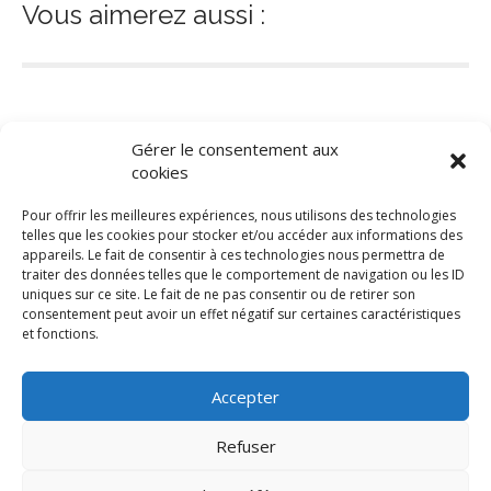
Vous aimerez aussi :
Gérer le consentement aux
cookies
Pour offrir les meilleures expériences, nous utilisons des technologies
telles que les cookies pour stocker et/ou accéder aux informations des
appareils. Le fait de consentir à ces technologies nous permettra de
traiter des données telles que le comportement de navigation ou les ID
uniques sur ce site. Le fait de ne pas consentir ou de retirer son
Actualités
consentement peut avoir un effet négatif sur certaines caractéristiques
et fonctions.
Accepter
Politique de cookie
Déclaration de conformité
Refuser
Trype 2024, tous droits réservés.
Conditions générales
Utilisation des images à toutes fins
Avertissement