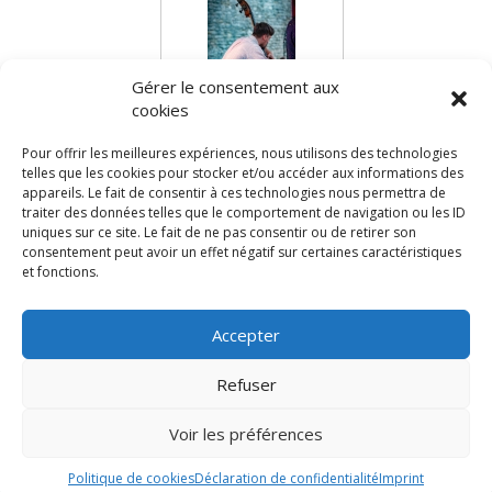
Gérer le consentement aux
cookies
Concert - Festival
Pour offrir les meilleures expériences, nous utilisons des technologies
telles que les cookies pour stocker et/ou accéder aux informations des
appareils. Le fait de consentir à ces technologies nous permettra de
Vous aimerez aussi :
traiter des données telles que le comportement de navigation ou les ID
uniques sur ce site. Le fait de ne pas consentir ou de retirer son
consentement peut avoir un effet négatif sur certaines caractéristiques
et fonctions.
Accepter
Politique de cookie
Déclaration de conformité
Refuser
Trype 2024, tous droits réservés.
Conditions générales
Utilisation des images à toutes fins
Avertissement
commerciales interdite sans
Voir les préférences
autorisation explicite du
Mentions légales
photographe.
Politique de cookies
Déclaration de confidentialité
Imprint