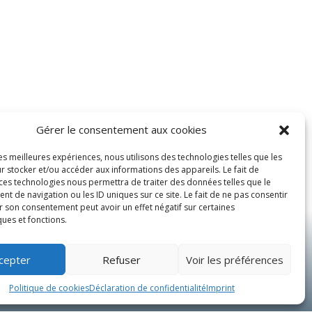
Gérer le consentement aux cookies
les meilleures expériences, nous utilisons des technologies telles que les
r stocker et/ou accéder aux informations des appareils. Le fait de
 ces technologies nous permettra de traiter des données telles que le
 de navigation ou les ID uniques sur ce site. Le fait de ne pas consentir
r son consentement peut avoir un effet négatif sur certaines
ques et fonctions.
cepter
Refuser
Voir les préférences
Trype 2024, tous droits réservés.
dite sans autorisation explicite du photographe.
Politique de cookies
Déclaration de confidentialité
Imprint