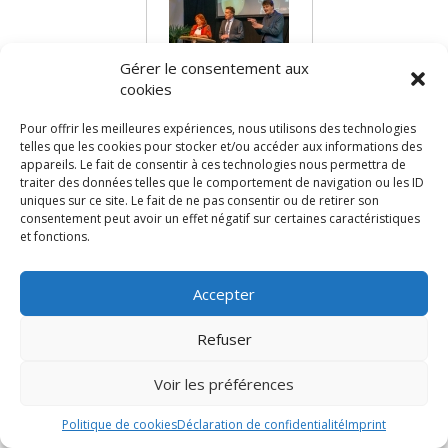
Gérer le consentement aux
cookies
AT Zweirad
Pour offrir les meilleures expériences, nous utilisons des technologies
telles que les cookies pour stocker et/ou accéder aux informations des
Vous aimerez aussi :
appareils. Le fait de consentir à ces technologies nous permettra de
traiter des données telles que le comportement de navigation ou les ID
uniques sur ce site. Le fait de ne pas consentir ou de retirer son
consentement peut avoir un effet négatif sur certaines caractéristiques
et fonctions.
Politique de cookie
Accepter
Déclaration de conformité
Trype 2024, tous droits réservés.
Conditions générales
Refuser
Utilisation des images à toutes fins
Avertissement
commerciales interdite sans
autorisation explicite du
Voir les préférences
Mentions légales
photographe.
Politique de cookies
Déclaration de confidentialité
Imprint