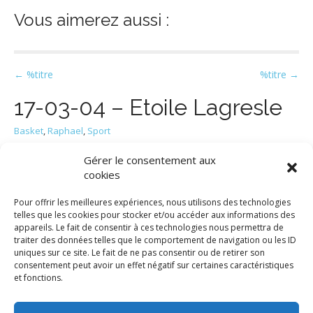
Vous aimerez aussi :
Navigation des commentaires
← %titre
%titre →
17-03-04 – Etoile Lagresle
Basket
,
Raphael
,
Sport
Gérer le consentement aux
no images were found
cookies
Vous aimerez aussi :
Pour offrir les meilleures expériences, nous utilisons des technologies
telles que les cookies pour stocker et/ou accéder aux informations des
appareils. Le fait de consentir à ces technologies nous permettra de
traiter des données telles que le comportement de navigation ou les ID
Navigation des commentaires
← %titre
%titre →
uniques sur ce site. Le fait de ne pas consentir ou de retirer son
consentement peut avoir un effet négatif sur certaines caractéristiques
et fonctions.